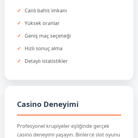
Canlı bahis imkanı
Yüksek oranlar
Geniş maç seçeneği
Hızlı sonuç alma
Detaylı istatistikler
Casino Deneyimi
Profesyonel krupiyeler eşliğinde gerçek
casino deneyimi yaşayın. Binlerce slot oyunu