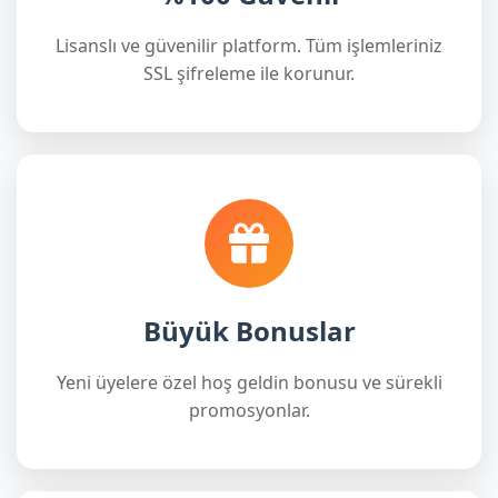
Lisanslı ve güvenilir platform. Tüm işlemleriniz
SSL şifreleme ile korunur.
Büyük Bonuslar
Yeni üyelere özel hoş geldin bonusu ve sürekli
promosyonlar.