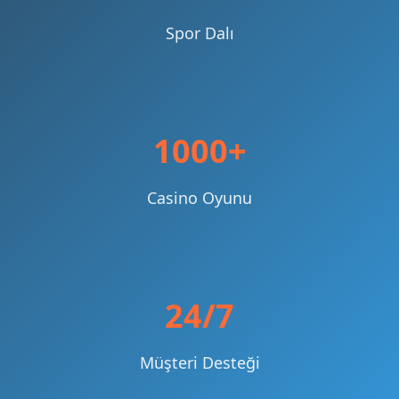
Spor Dalı
1000+
Casino Oyunu
24/7
Müşteri Desteği