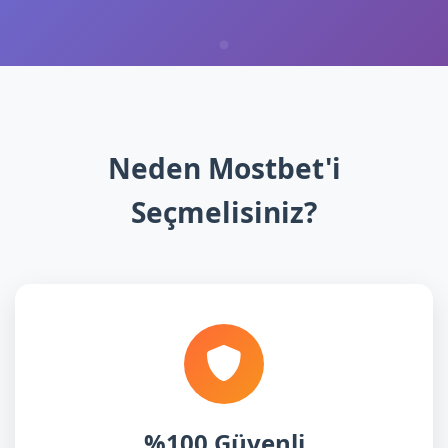
Neden Mostbet'i
Seçmelisiniz?
%100 Güvenli