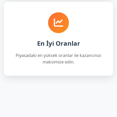
En İyi Oranlar
Piyasadaki en yüksek oranlar ile kazancınızı
maksimize edin.