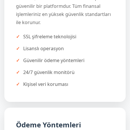
güvenilir bir platformdur. Tüm finansal
işlemleriniz en yüksek güvenlik standartları
ile korunur.
SSL şifreleme teknolojisi
Lisanslı operasyon
Güvenilir ödeme yöntemleri
24/7 güvenlik monitörü
Kişisel veri koruması
Ödeme Yöntemleri