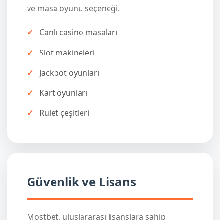
ve masa oyunu seçeneği.
Canlı casino masaları
Slot makineleri
Jackpot oyunları
Kart oyunları
Rulet çeşitleri
Güvenlik ve Lisans
Mostbet, uluslararası lisanslara sahip