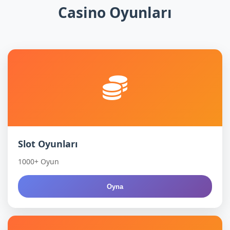
Casino Oyunları
Slot Oyunları
1000+ Oyun
Oyna